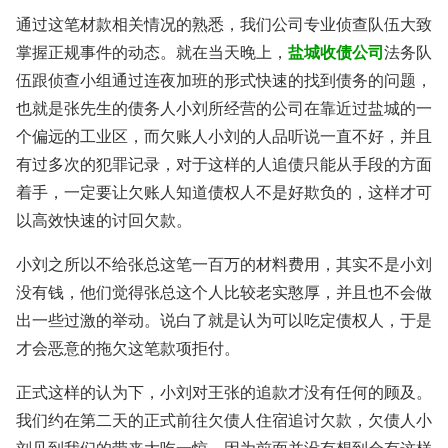
通过这笔材款相关情况的熟悉，我们公司专业侦查队伍大致
掌握正规事件的动态。就在当天晚上，
盐城收债公司
法务队
伍跟侦查小组通过连夜加班的形式快速的找到债务的问题，
也就是张先生的债务人小刘所经营的公司在靠近过盐城的一
个偏远的工业区，而欠账人小刘的人品听说一直不好，并且
有过多次的犯罪记录，对于这样的人追债只能从手段的方面
着手，一定要让欠账人知道债权人不是好欺负的，这样才可
以高效快速的讨回欠款。
小刘之所以不给张总这笔一百万的材料费用，其实不是小刘
没有钱，他们觉得张总这个人比较老实憨厚，并且也不会做
出一些过激的举动。说白了就是认为可以吃定债权人，于是
才会恶意的拖欠这笔款项拒付。
正式这样的认为下，小刘对王张的追款才没有任何的顾及。
我们约在第二天的正式前往欠债人住宿追讨欠款，欠债人小